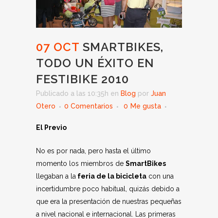
07 OCT
SMARTBIKES,
TODO UN ÉXITO EN
FESTIBIKE 2010
Publicado a las 10:35h
en
Blog
por
Juan
Otero
0 Comentarios
0
Me gusta
El Previo
No es por nada, pero hasta el último
momento los miembros de
SmartBikes
llegaban a la
feria de la bicicleta
con una
incertidumbre poco habitual, quizás debido a
que era la presentación de nuestras pequeñas
a nivel nacional e internacional. Las primeras