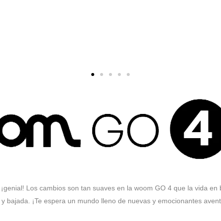
genial! Los cambios son tan suaves en la woom GO 4 que la vida en bici
y bajada. ¡Te espera un mundo lleno de nuevas y emocionantes avent