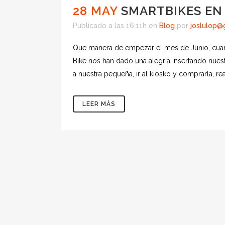
28 MAY
SMARTBIKES EN 
Publicado a las 16:11h
en
Blog
por
joslulop@
Que manera de empezar el mes de Junio, cuan
Bike nos han dado una alegría insertando nuestr
a nuestra pequeña, ir al kiosko y comprarla, re
LEER MÁS