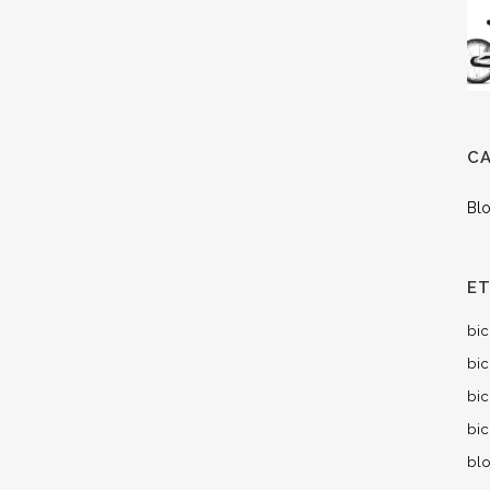
C
Bl
E
bi
bic
bic
bic
blo