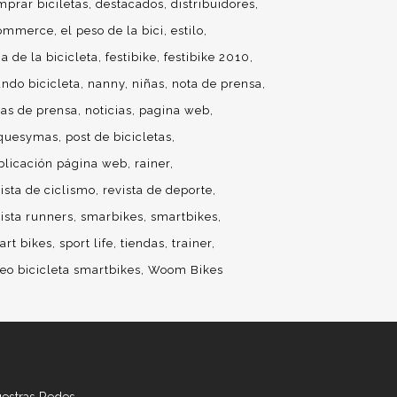
mprar biciletas
destacados
distribuidores
ommerce
el peso de la bici
estilo
ia de la bicicleta
festibike
festibike 2010
ndo bicicleta
nanny
niñas
nota de prensa
tas de prensa
noticias
pagina web
quesymas
post de bicicletas
blicación página web
rainer
ista de ciclismo
revista de deporte
vista runners
smarbikes
smartbikes
art bikes
sport life
tiendas
trainer
deo bicicleta smartbikes
Woom Bikes