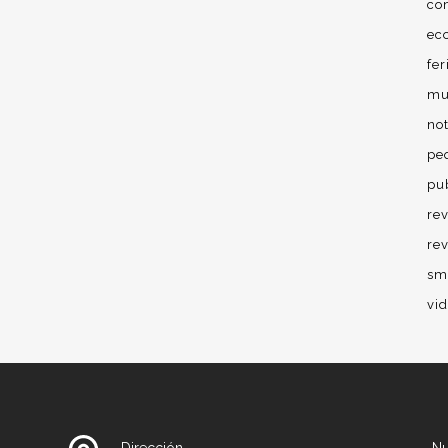
co
ec
fer
mu
no
pe
pu
rev
re
sm
vi